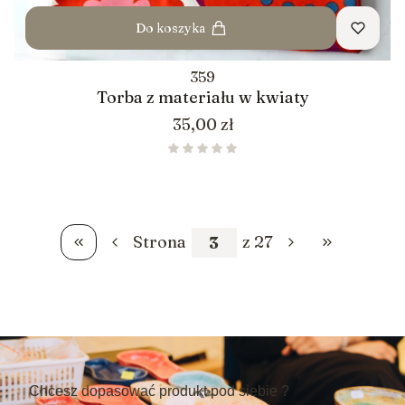
Do koszyka
359
Torba z materiału w kwiaty
Cena
35,00 zł
Strona
z 27
Wróć do pierwszej strony z produktami
Przejdź do os
Chcesz dopasować produkt pod siebie ?