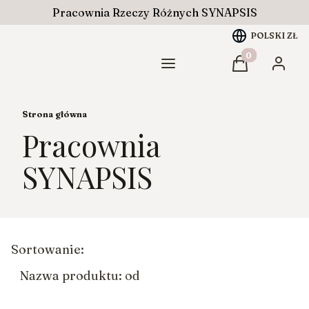
Pracownia Rzeczy Różnych SYNAPSIS
POLSKI
ZŁ
Produkty w ko
Menu
Koszyk
Zaloguj
Strona główna
Pracownia
SYNAPSIS
Lista produktów
Sortowanie:
Nazwa produktu: od Z do A