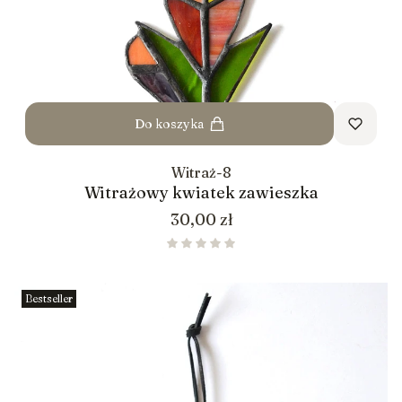
Do koszyka
Witraż-8
Witrażowy kwiatek zawieszka
Cena
30,00 zł
Bestseller