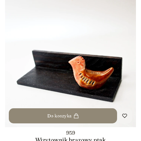
Do koszyka
959
Wizytownik brązowy ptak