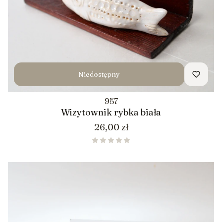
Niedostępny
957
Wizytownik rybka biała
Cena
26,00 zł