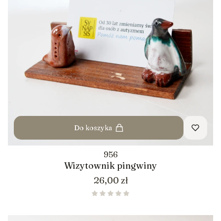
Do koszyka
956
Wizytownik pingwiny
Cena
26,00 zł