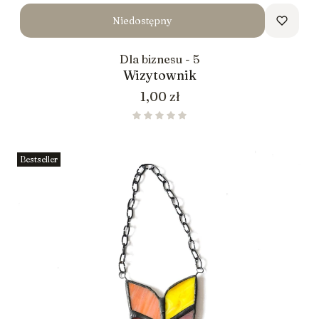
Niedostępny
Dla biznesu - 5
Wizytownik
Cena
1,00 zł
Bestseller