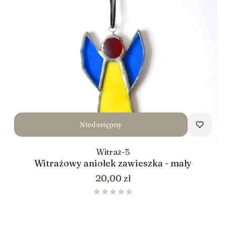
Niedostępny
Witraż-5
Witrażowy aniołek zawieszka - mały
Cena
20,00 zł