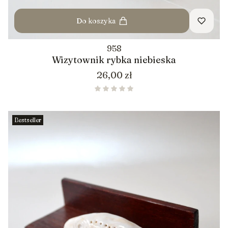
Do koszyka
958
Wizytownik rybka niebieska
Cena
26,00 zł
Bestseller