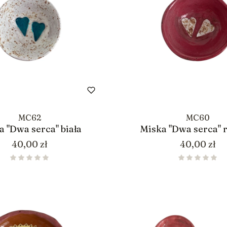
MC62
MC60
a "Dwa serca" biała
Miska "Dwa serca" 
Cena
Cena
40,00 zł
40,00 zł