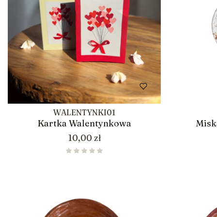
WALENTYNKI01
Kartka Walentynkowa
Misk
Cena
10,00 zł