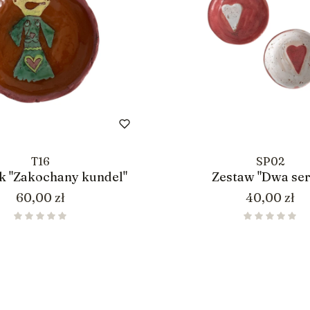
T16
SP02
k "Zakochany kundel"
Zestaw "Dwa ser
Cena
Cena
60,00 zł
40,00 zł