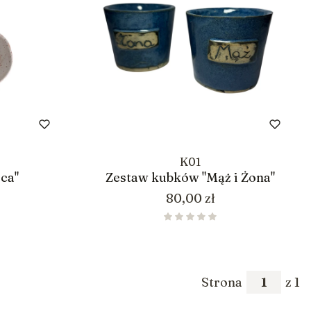
K01
ca"
Zestaw kubków "Mąż i Żona"
Cena
80,00 zł
Strona
z 1