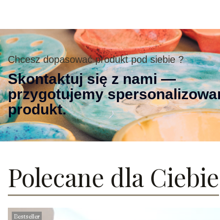
Chcesz dopasować produkt pod siebie ?
Skontaktuj się z nami —
przygotujemy spersonalizowa
produkt.
Polecane dla Ciebie
Bestseller