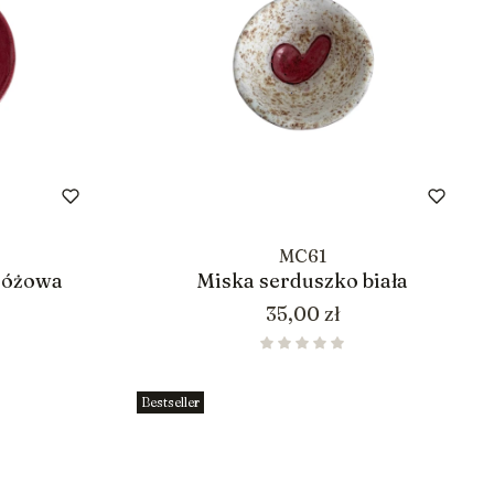
MC61
różowa
Miska serduszko biała
Cena
35,00 zł
Bestseller