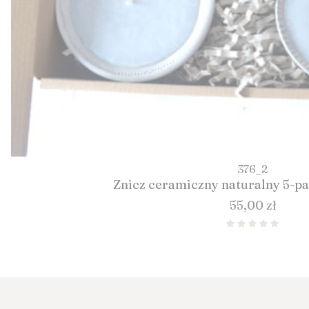
376_2
Znicz ceramiczny naturalny 5-pak
Cena
55,00 zł