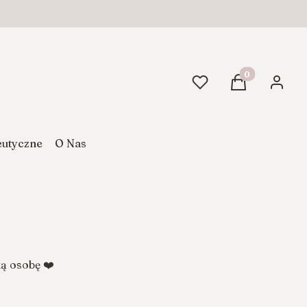
Produkty w ko
Ulubione
Koszyk
Zaloguj
eutyczne
O Nas
ką osobę ❤️