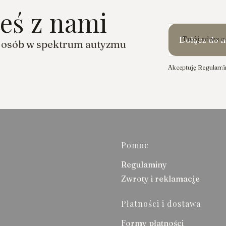
teś z nami
Twój adres e
Dołącz do n
a osób w spektrum autyzmu
Akceptuję Regulamin
Linki w 
Pomoc
Regulaminy
Zwroty i reklamacje
Płatności i dostawa
Formy płatności