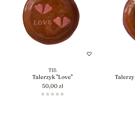
T15
Talerzyk "Love"
Talerzy
Cena
50,00 zł