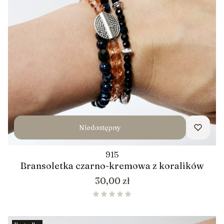
Niedostępny
915
Bransoletka czarno-kremowa z koralików
Cena
30,00 zł