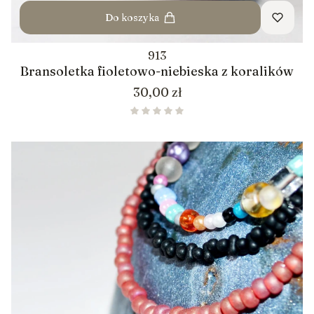
Do koszyka
913
Bransoletka fioletowo-niebieska z koralików
Cena
30,00 zł