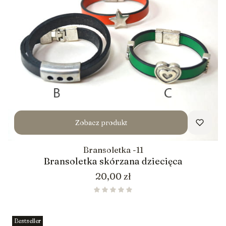
Zobacz produkt
Bransoletka -11
Bransoletka skórzana dziecięca
Cena
20,00 zł
Bestseller