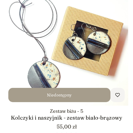
Niedostępny
Zestaw biżu - 5
Kolczyki i naszyjnik - zestaw biało-brązowy
Cena
55,00 zł