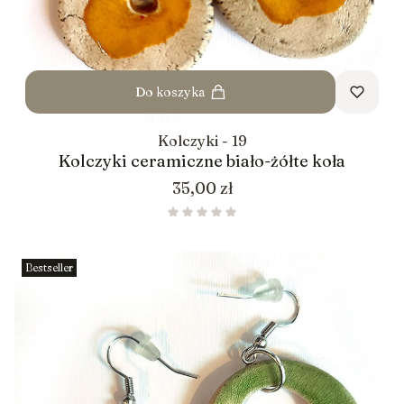
Do koszyka
Kolczyki - 19
Kolczyki ceramiczne biało-żółte koła
Cena
35,00 zł
Bestseller