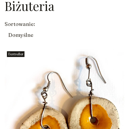
Biżuteria
Koniec filtrów
Lista produktów
Sortowanie:
Domyślne
Bestseller