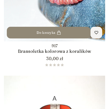
Do koszyka
917
Bransoletka kolorowa z koralików
Cena
30,00 zł