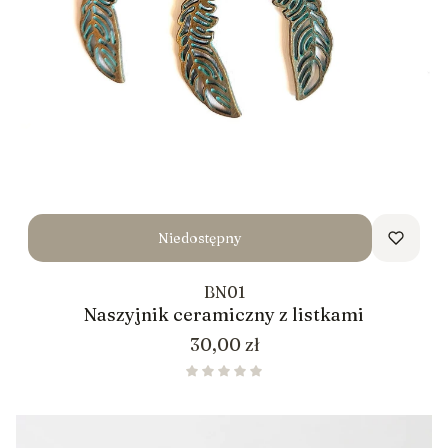
Niedostępny
BN01
Naszyjnik ceramiczny z listkami
Cena
30,00 zł