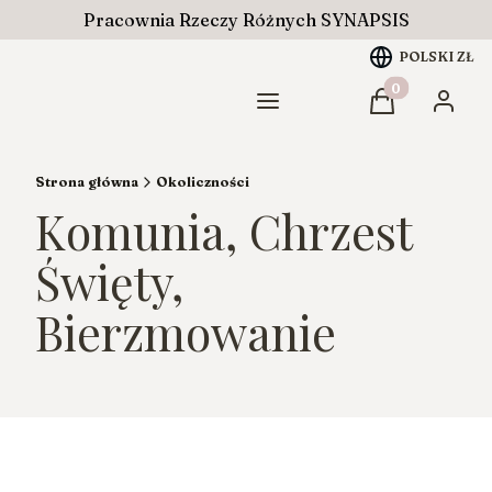
Pracownia Rzeczy Różnych SYNAPSIS
POLSKI
ZŁ
Produkty w ko
Menu
Koszyk
Zaloguj
Strona główna
Okoliczności
Komunia, Chrzest
Święty,
Bierzmowanie