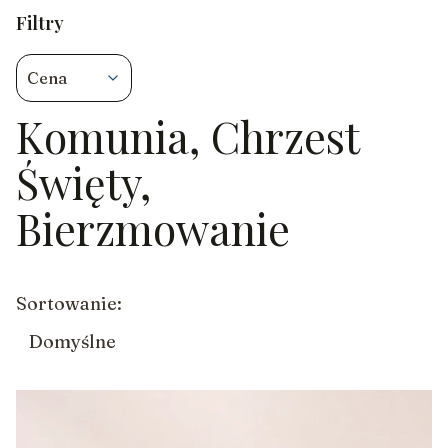
Filtry
Cena
Komunia, Chrzest
Koniec filtrów
Święty,
Bierzmowanie
Lista produktów
Sortowanie:
Domyślne