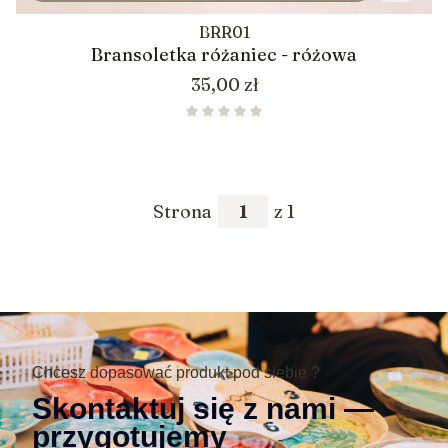
BRR01
Bransoletka różaniec - różowa
Cena
35,00 zł
Strona
z 1
Chcesz dopasować produkt pod siebie ?
Skontaktuj się z nami —
przygotujemy