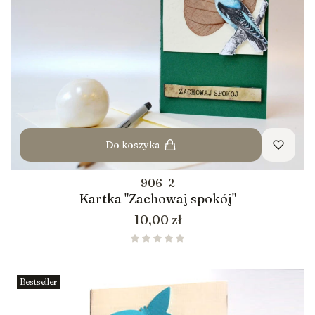
Do koszyka
906_2
Kartka "Zachowaj spokój"
Cena
10,00 zł
Bestseller