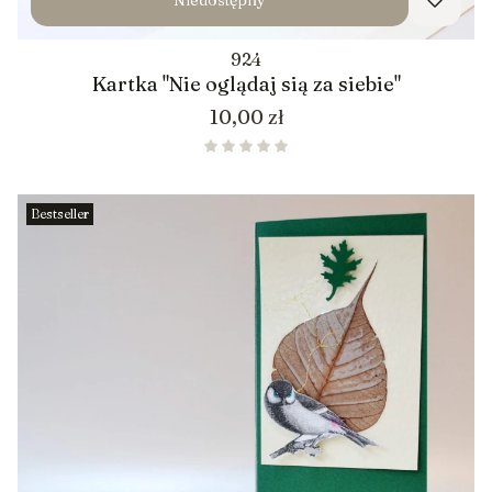
Niedostępny
924
Kartka "Nie oglądaj sią za siebie"
Cena
10,00 zł
Bestseller