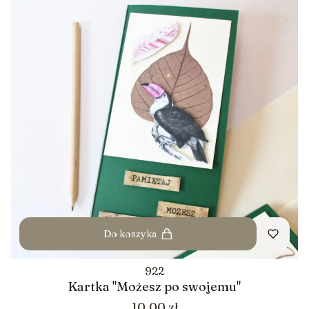
Do koszyka
922
Kartka "Możesz po swojemu"
Cena
10,00 zł