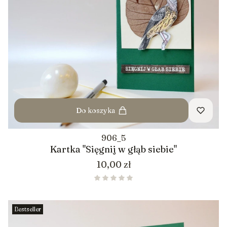
Do koszyka
906_5
Kartka "Sięgnij w głąb siebie"
Cena
10,00 zł
Bestseller