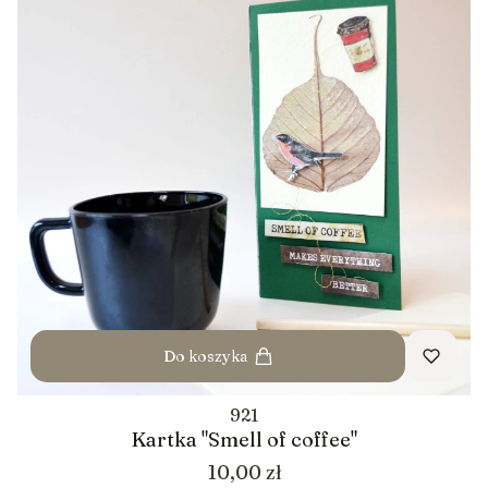
Do koszyka
921
Kartka "Smell of coffee"
Cena
10,00 zł