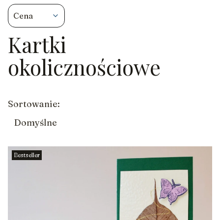
Cena
Kartki
Koniec filtrów
okolicznościowe
Lista produktów
Sortowanie:
Domyślne
Bestseller