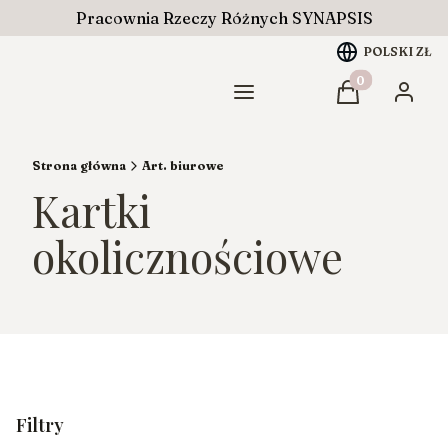
Pracownia Rzeczy Różnych SYNAPSIS
POLSKI
ZŁ
Produkty w ko
Menu
Koszyk
Zaloguj
Strona główna
Art. biurowe
Kartki
okolicznościowe
Filtry