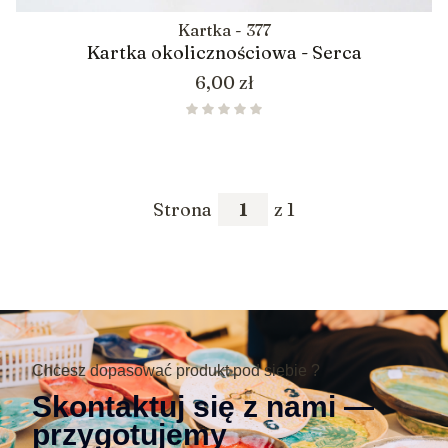
Kartka - 377
Kartka okolicznościowa - Serca
Cena
6,00 zł
Strona
z 1
Chcesz dopasować produkt pod siebie ?
Skontaktuj się z nami —
przygotujemy