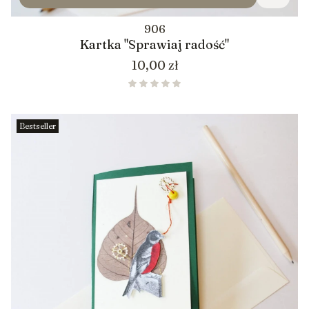
906
Kartka "Sprawiaj radość"
Cena
10,00 zł
Bestseller