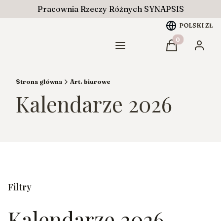
Pracownia Rzeczy Różnych SYNAPSIS
POLSKI
ZŁ
Produkty w ko
Menu
Koszyk
Zaloguj
Strona główna
Art. biurowe
Kalendarze 2026
Filtry
Kalendarze 2026
Koniec filtrów