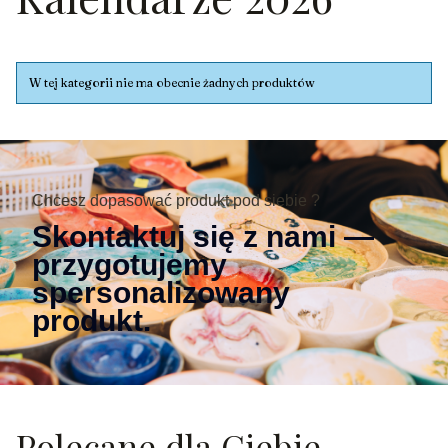
Lista produktów
W tej kategorii nie ma obecnie żadnych produktów
Chcesz dopasować produkt pod siebie ?
Skontaktuj się z nami —
przygotujemy
spersonalizowany
produkt.
Polecane dla Ciebie