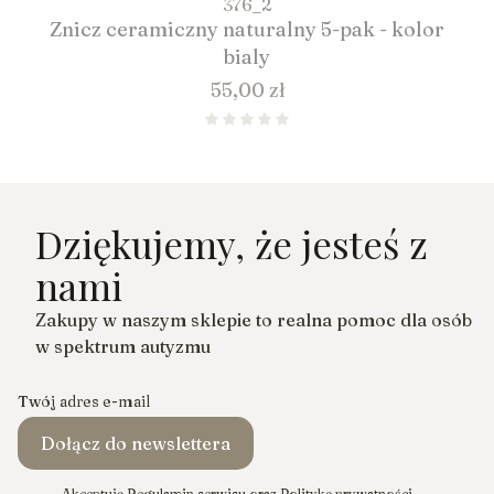
376_2
Znicz ceramiczny naturalny 5-pak - kolor
bialy
Cena
55,00 zł
Dziękujemy, że jesteś z
nami
Zakupy w naszym sklepie to realna pomoc dla osób
w spektrum autyzmu
Twój adres e-mail
Dołącz do newslettera
Akceptuję Regulamin serwisu oraz Politykę prywatności.