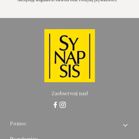
Zaobserwuj nas!
Linki w stopce
Pomoc