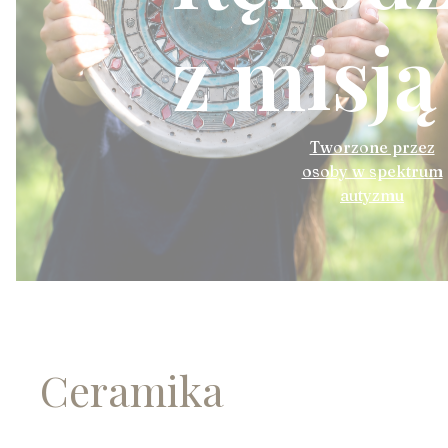
z misją
Tworzone przez
osoby w spektrum
autyzmu
Ceramika