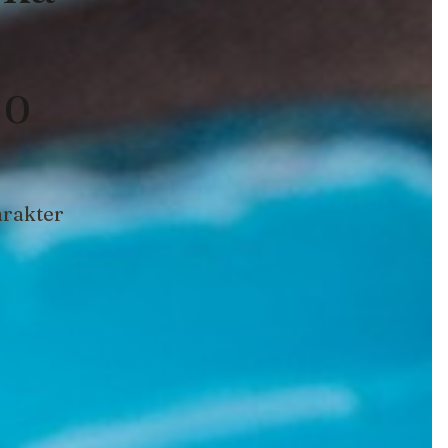
 o
arakter