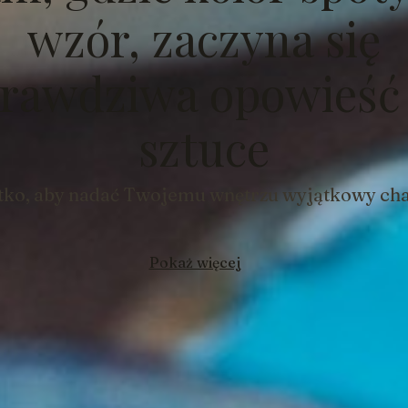
wzór, zaczyna się
rawdziwa opowieść
sztuce
ko, aby nadać Twojemu wnętrzu wyjątkowy ch
Pokaż więcej