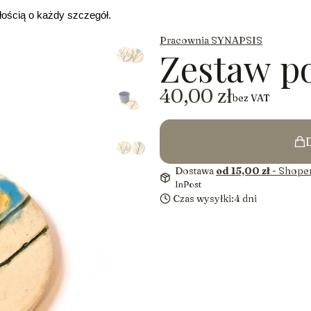
ością o każdy szczegół. 
Pracownia SYNAPSIS
Zestaw p
Cena
40,00 zł
bez VAT
Dostawa
od 15,00 zł
- Shoper
InPost
Czas wysyłki:
4 dni