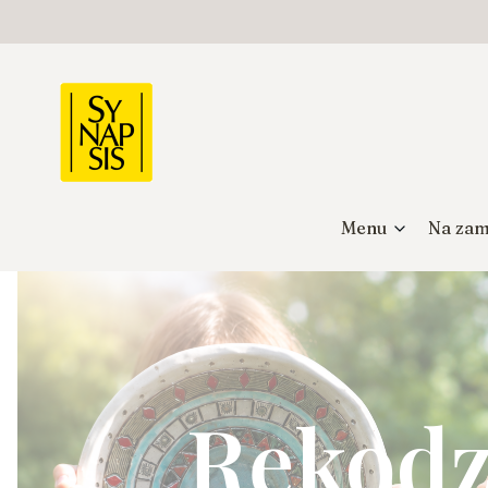
Menu
Na zam
Rękodz