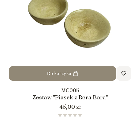
Do koszyka
MC005
Zestaw "Piasek z Bora Bora"
Cena
45,00 zł