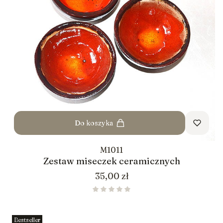
Do koszyka
M1011
Zestaw miseczek ceramicznych
Cena
35,00 zł
Bestseller