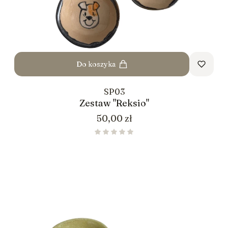
Do koszyka
SP03
Zestaw "Reksio"
Cena
50,00 zł