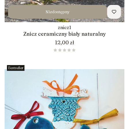
Niedostępny
znicz1
Znicz ceramiczny biały naturalny
Cena
12,00 zł
Bestseller