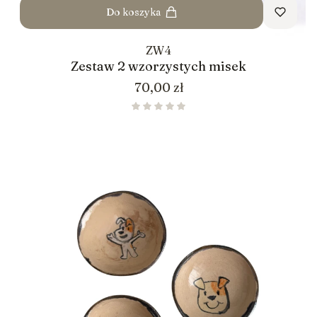
Do koszyka
ZW4
Zestaw 2 wzorzystych misek
Cena
70,00 zł