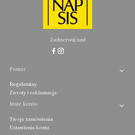
Zaobserwuj nas!
Linki w stopce
Pomoc
Regulaminy
Zwroty i reklamacje
Moje konto
Twoje zamówienia
Ustawienia konta