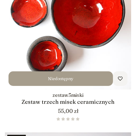
Niedostępny
zestaw3miski
Zestaw trzech misek ceramicznych
Cena
55,00 zł