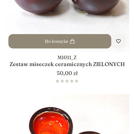
Do koszyka
M1011_Z
Zestaw miseczek ceramicznych ZIELONYCH
Cena
50,00 zł