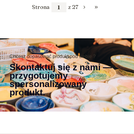
Strona
z 27
Przejdź do ostatnie
Chcesz dopasować produkt pod siebie ?
Skontaktuj się z nami —
przygotujemy
spersonalizowany
produkt.