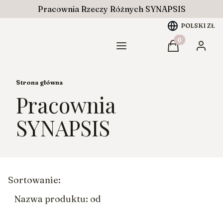
Pracownia Rzeczy Różnych SYNAPSIS
POLSKI
ZŁ
Produkty w ko
Menu
Koszyk
Zaloguj
Strona główna
Pracownia
SYNAPSIS
Lista produktów
Sortowanie:
Nazwa produktu: od Z do A