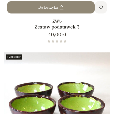
Do koszyka
ZW5
Zestaw podstawek 2
Cena
40,00 zł
Bestseller