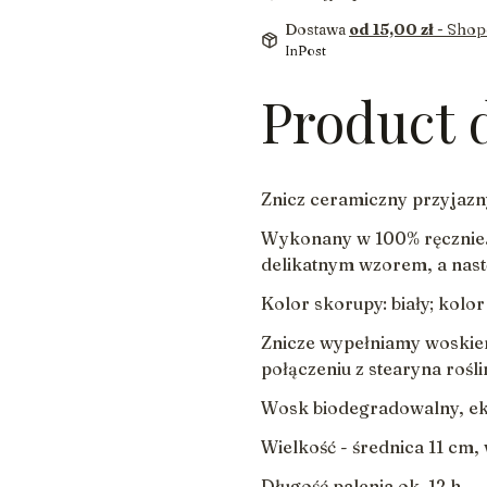
Dostawa
od 15,00 zł
- Shop
InPost
Product 
Znicz ceramiczny przyjazn
Wykonany w 100% ręcznie.
delikatnym wzorem, a nast
Kolor skorupy: biały; kolor
Znicze wypełniamy woski
połączeniu z stearyna rośl
Wosk biodegradowalny, ek
Wielkość - średnica 11 cm
Długość palenia ok. 12 h