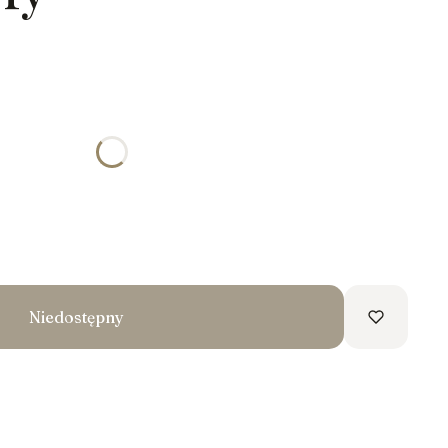
:
żnić się ceną
Niedostępny