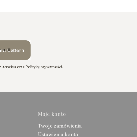
-mail
ewslettera
 serwisu oraz Politykę prywatności.
stopce
Moje konto
Twoje zamówienia
Ustawienia konta