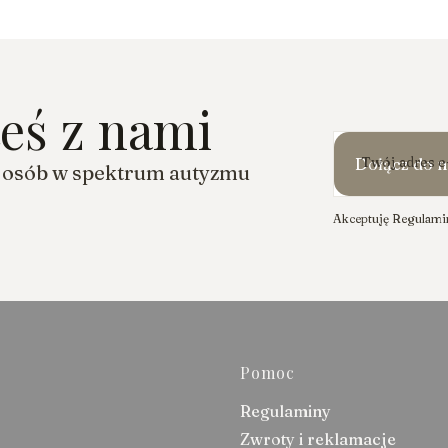
teś z nami
Twój adres e
Dołącz do n
a osób w spektrum autyzmu
Akceptuję Regulamin
Linki w 
Pomoc
Regulaminy
Zwroty i reklamacje