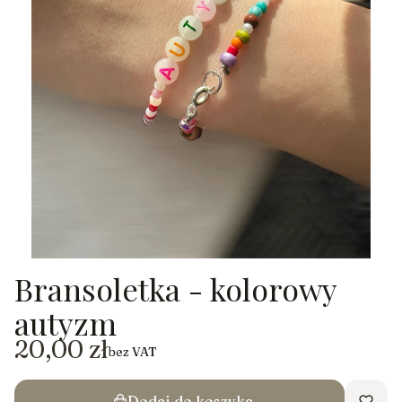
Bransoletka - kolorowy
autyzm
Cena
20,00 zł
bez VAT
Dodaj do koszyka