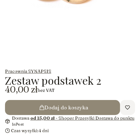
Pracownia SYNAPSIS
Zestaw podstawek 2
Cena
40,00 zł
bez VAT
Dodaj do koszyka
Dostawa
od 15,00 zł
- Shoper Przesyłki Dostawa do punktu
InPost
Czas wysyłki:
4 dni