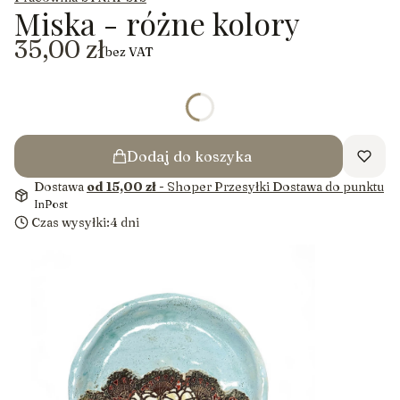
Miska - różne kolory
Cena
35,00 zł
bez VAT
*
kolor
Pokaż wszystkie kolory
Dodaj do koszyka
Dostawa
od 15,00 zł
- Shoper Przesyłki Dostawa do punktu
InPost
Czas wysyłki:
4 dni