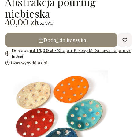
Abstrakcja pouring
niebieska
Cena
40,00 zł
bez VAT
Dodaj do koszyka
Dostawa
od 15,00 zł
- Shoper Przesyłki Dostawa do punktu
InPost
Czas wysyłki:
5 dni