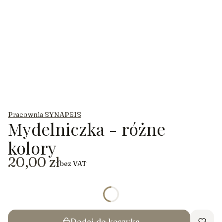
Pracownia SYNAPSIS
Mydelniczka - różne
kolory
Cena
20,00 zł
bez VAT
*
kolor
Pokaż wszystkie kolory
Dodaj do koszyka