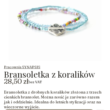
Pracownia SYNAPSIS
Bransoletka z koralików
Cena
28,50 zł
bez VAT
Bransoletka z drobnych koralików złożona z trzech
cienkich bransolet. Można nosić je zarówno razem
jak i oddzielnie. Idealna do letnich stylizacji oraz na
wieczorne wyjście.