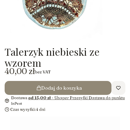
Talerzyk niebieski ze
wzorem
Cena
40,00 zł
bez VAT
Dodaj do koszyka
Dostawa
od 15,00 zł
- Shoper Przesyłki Dostawa do punktu
InPost
Czas wysyłki:
4 dni