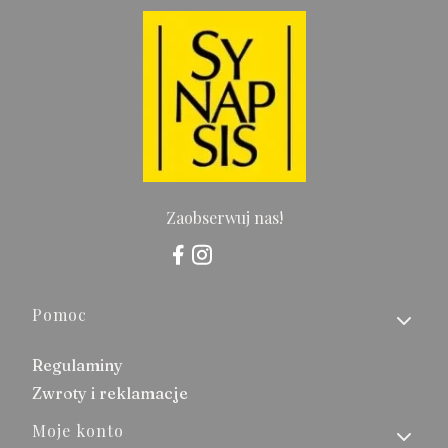
Zaobserwuj nas!
Linki w stopce
Pomoc
Regulaminy
Zwroty i reklamacje
Moje konto