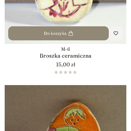
Do koszyka
M-6
Broszka ceramiczna
Cena
15,00 zł