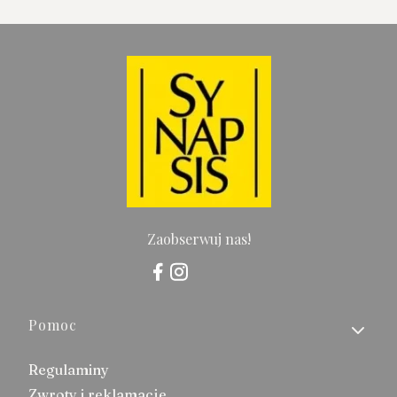
Zaobserwuj nas!
Linki w stopce
Pomoc
Regulaminy
Zwroty i reklamacje