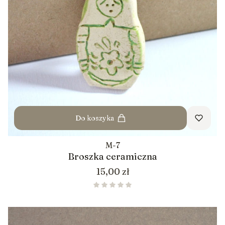
Do koszyka
M-7
Broszka ceramiczna
Cena
15,00 zł