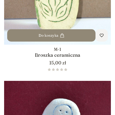
Do koszyka
M-1
Broszka ceramiczna
Cena
15,00 zł