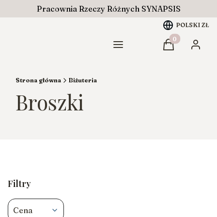
Pracownia Rzeczy Różnych SYNAPSIS
POLSKI
ZŁ
Produkty w ko
Menu
Koszyk
Zaloguj
Strona główna
Biżuteria
Broszki
Filtry
Cena