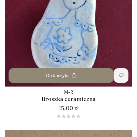
Do koszyka
M-2
Broszka ceramiczna
Cena
15,00 zł