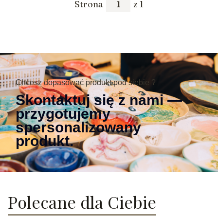
Strona
z 1
Chcesz dopasować produkt pod siebie ?
Skontaktuj się z nami —
przygotujemy
spersonalizowany
produkt.
Polecane dla Ciebie