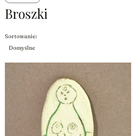
Broszki
Koniec filtrów
Lista produktów
Sortowanie:
Domyślne