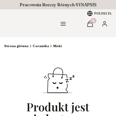
Pracownia Rzeczy Różnych SYNAPSIS
POLSKI
ZŁ
Produkty w ko
Menu
Koszyk
Zaloguj
Strona główna
Ceramika
Miski
Produkt jest