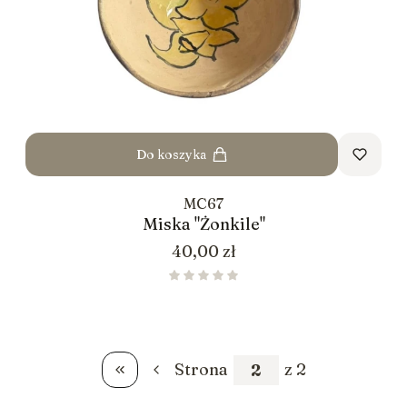
Do koszyka
MC67
Miska "Żonkile"
Cena
40,00 zł
Strona
z 2
Wróć do pierwszej strony z produktami