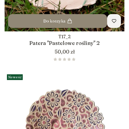
Do koszyka
T17_2
Patera "Pastelowe rośliny" 2
Cena
50,00 zł
Nowość