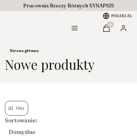
Pracownia Rzeczy Różnych SYNAPSIS
POLSKI
ZŁ
Produkty w ko
Menu
Koszyk
Zaloguj
Strona główna
Nowe produkty
Filtry
Lista produktów
Sortowanie:
Domyślne