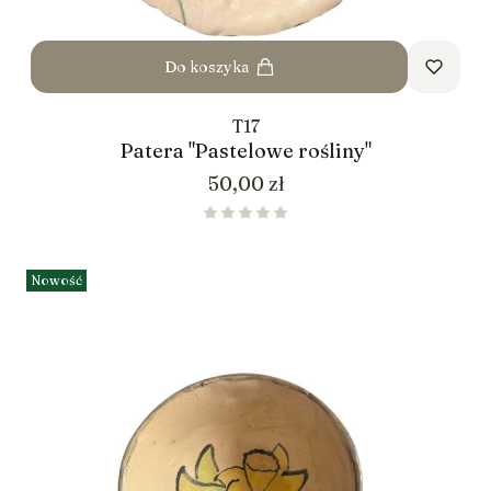
Do koszyka
T17
Patera "Pastelowe rośliny"
Cena
50,00 zł
Nowość