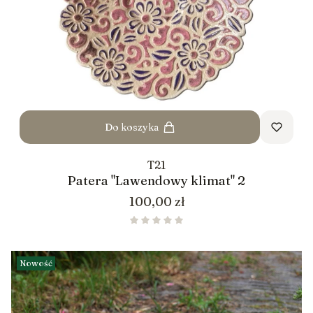
Do koszyka
T21
Patera "Lawendowy klimat" 2
Cena
100,00 zł
Nowość