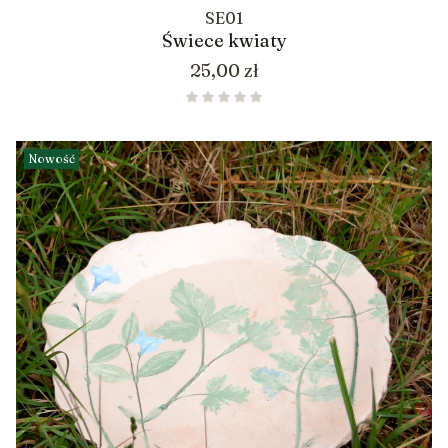
SE01
Świece kwiaty
Cena
25,00 zł
Nowość