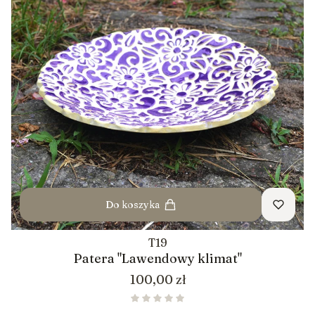
Do koszyka
T19
Patera "Lawendowy klimat"
Cena
100,00 zł