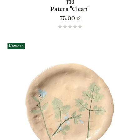
T18
Patera "Clean"
Cena
75,00 zł
Nowość