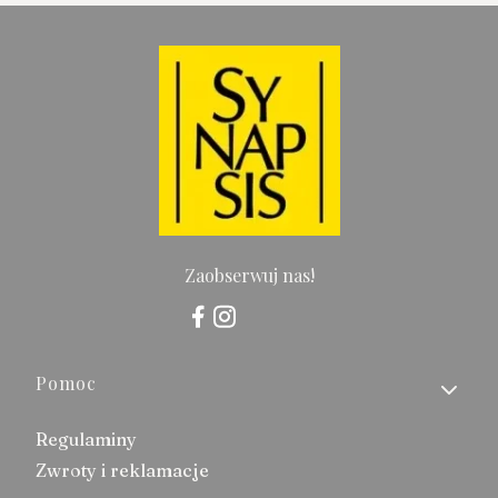
Zaobserwuj nas!
Linki w stopce
Pomoc
Regulaminy
Zwroty i reklamacje